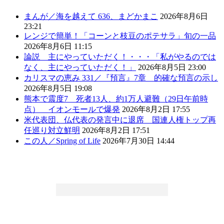
まんが／海を越えて 636、まどかまこ
2026年8月6日
23:21
レンジで簡単！「コーンと枝豆のポテサラ」旬の一品
2026年8月6日 11:15
論説 主にやっていただく！・・・「私がやるのでは
なく、主にやっていただく！」
2026年8月5日 23:00
カリスマの恵み 331／『預言』7章 的確な預言の示し
2026年8月5日 19:08
熊本で震度7 死者13人、約1万人避難（29日午前時
点） イオンモールで爆発
2026年8月2日 17:55
米代表団、仏代表の発言中に退席 国連人権トップ再
任巡り対立鮮明
2026年8月2日 17:51
この人／Spring of Life
2026年7月30日 14:44