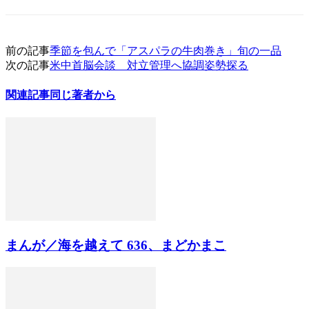
前の記事
季節を包んで「アスパラの牛肉巻き」旬の一品
次の記事
米中首脳会談 対立管理へ協調姿勢探る
関連記事
同じ著者から
まんが／海を越えて 636、まどかまこ