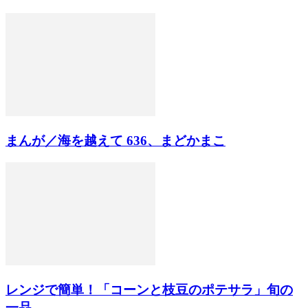
まんが／海を越えて 636、まどかまこ
レンジで簡単！「コーンと枝豆のポテサラ」旬の
一品