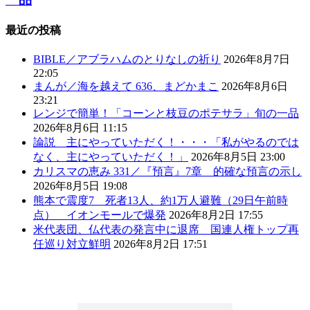
最近の投稿
BIBLE／アブラハムのとりなしの祈り
2026年8月7日
22:05
まんが／海を越えて 636、まどかまこ
2026年8月6日
23:21
レンジで簡単！「コーンと枝豆のポテサラ」旬の一品
2026年8月6日 11:15
論説 主にやっていただく！・・・「私がやるのでは
なく、主にやっていただく！」
2026年8月5日 23:00
カリスマの恵み 331／『預言』7章 的確な預言の示し
2026年8月5日 19:08
熊本で震度7 死者13人、約1万人避難（29日午前時
点） イオンモールで爆発
2026年8月2日 17:55
米代表団、仏代表の発言中に退席 国連人権トップ再
任巡り対立鮮明
2026年8月2日 17:51