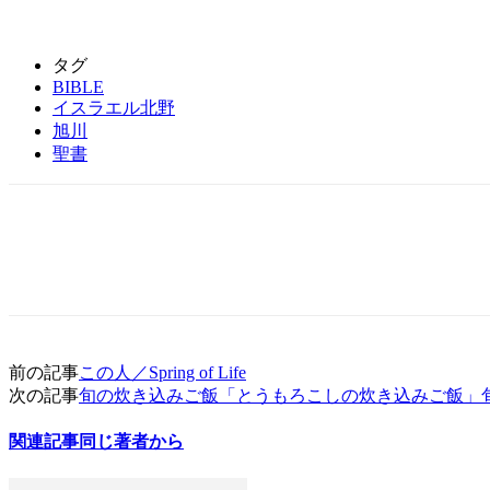
タグ
BIBLE
イスラエル北野
旭川
聖書
前の記事
この人／Spring of Life
次の記事
旬の炊き込みご飯「とうもろこしの炊き込みご飯」
関連記事
同じ著者から