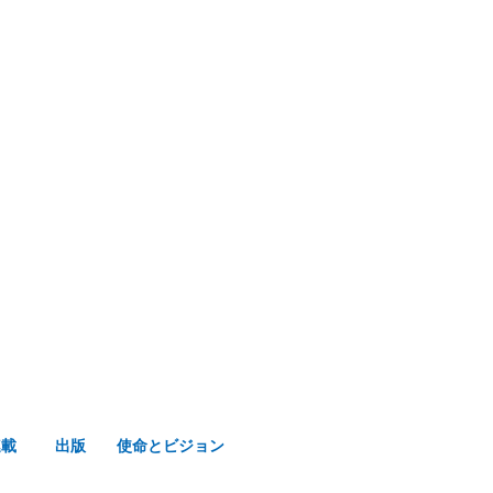
み声ショップ
連載
出版
使命とビジョン
連載
出版
使命とビジョン