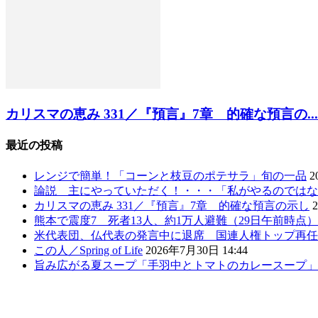
カリスマの恵み 331／『預言』7章 的確な預言の...
最近の投稿
レンジで簡単！「コーンと枝豆のポテサラ」旬の一品
2
論説 主にやっていただく！・・・「私がやるのではな
カリスマの恵み 331／『預言』7章 的確な預言の示し
熊本で震度7 死者13人、約1万人避難（29日午前時点
米代表団、仏代表の発言中に退席 国連人権トップ再任
この人／Spring of Life
2026年7月30日 14:44
旨み広がる夏スープ「手羽中とトマトのカレースープ」