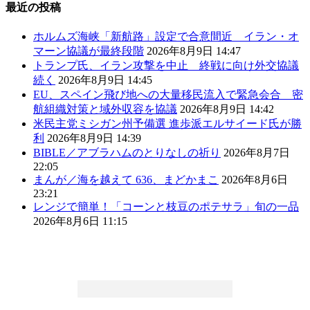
最近の投稿
ホルムズ海峡「新航路」設定で合意間近 イラン・オ
マーン協議が最終段階
2026年8月9日 14:47
トランプ氏、イラン攻撃を中止 終戦に向け外交協議
続く
2026年8月9日 14:45
EU、スペイン飛び地への大量移民流入で緊急会合 密
航組織対策と域外収容を協議
2026年8月9日 14:42
米民主党ミシガン州予備選 進歩派エルサイード氏が勝
利
2026年8月9日 14:39
BIBLE／アブラハムのとりなしの祈り
2026年8月7日
22:05
まんが／海を越えて 636、まどかまこ
2026年8月6日
23:21
レンジで簡単！「コーンと枝豆のポテサラ」旬の一品
2026年8月6日 11:15