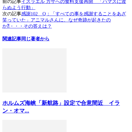
前の記事
イスラエル ガザへの食料支援再開 「ハマスに渡
らぬよう行動」
次の記事
感謝102 Q：「すべての事を感謝することをあざ
笑っていた」アニマルさんに、なぜ奇跡が起きたの
か⁈・・・その答えは？
関連記事
同じ著者から
ホルムズ海峡「新航路」設定で合意間近 イラ
ン・オマ...