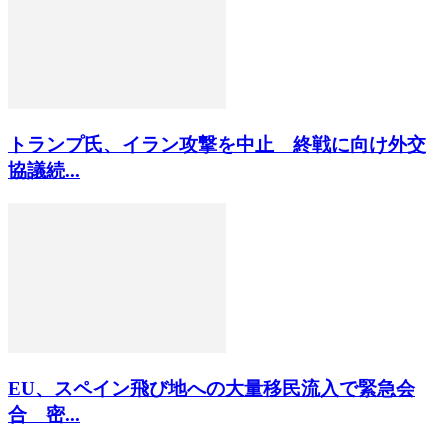
トランプ氏、イラン攻撃を中止 終戦に向け外交
協議続...
EU、スペイン飛び地への大量移民流入で緊急会
合 密...