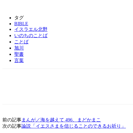
タグ
BIBLE
イスラエル北野
いのちのことば
ことば
旭川
聖書
言葉
前の記事
まんが／海を越えて 496、まどかまこ
次の記事
論説「イエスさまを信じることのできるお祈り」