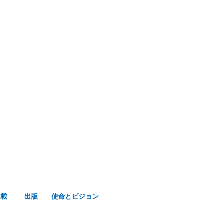
み声ショップ
連載
出版
使命とビジョン
連載
出版
使命とビジョン