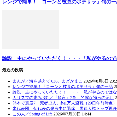
レンジで簡単！「コーンと枝豆のポテサラ」旬の一
論説 主にやっていただく！・・・「私がやるのではな
最近の投稿
まんが／海を越えて 636、まどかまこ
2026年8月6日 23:2
レンジで簡単！「コーンと枝豆のポテサラ」旬の一品
2
論説 主にやっていただく！・・・「私がやるのではな
カリスマの恵み 331／『預言』7章 的確な預言の示し
熊本で震度7 死者13人、約1万人避難（29日午前時点
米代表団、仏代表の発言中に退席 国連人権トップ再任
この人／Spring of Life
2026年7月30日 14:44