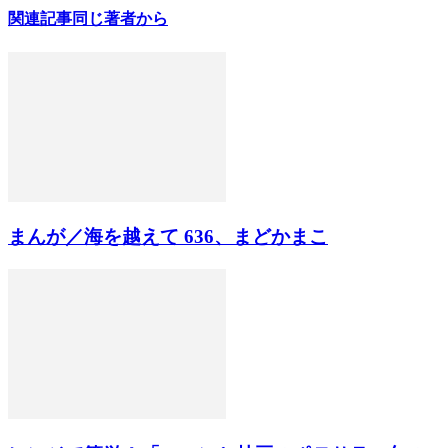
関連記事
同じ著者から
まんが／海を越えて 636、まどかまこ