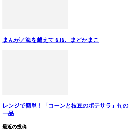
まんが／海を越えて 636、まどかまこ
レンジで簡単！「コーンと枝豆のポテサラ」旬の
一品
最近の投稿