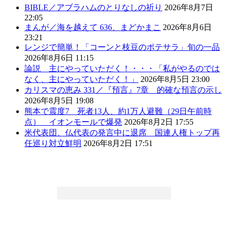
BIBLE／アブラハムのとりなしの祈り
2026年8月7日
22:05
まんが／海を越えて 636、まどかまこ
2026年8月6日
23:21
レンジで簡単！「コーンと枝豆のポテサラ」旬の一品
2026年8月6日 11:15
論説 主にやっていただく！・・・「私がやるのでは
なく、主にやっていただく！」
2026年8月5日 23:00
カリスマの恵み 331／『預言』7章 的確な預言の示し
2026年8月5日 19:08
熊本で震度7 死者13人、約1万人避難（29日午前時
点） イオンモールで爆発
2026年8月2日 17:55
米代表団、仏代表の発言中に退席 国連人権トップ再
任巡り対立鮮明
2026年8月2日 17:51