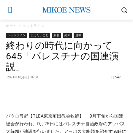
ホーム
ヘッドライン
ヘッドライン
伝えたいこと
新着
終末
連載
終わりの時代に向かって
645「パレスチナの国連演
説」
2021年10月6日 16:04
547
パウロ弓野【TLEA東京町田教会牧師】 9月下旬から国連
総会が行われ、9月25日にはパレスチナ自治政府のアッバス
大統領が演説を行いました。アッバス大統領を紹介する時に