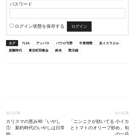
パスワード
ログイン状態を保存する
タグ
TLEA
アッバス
パウロ弓野
中東情勢
反イスラエル
患難時代
東京町田教会
終末
黙示録
前の記事
次の記事
カリスマの恵み90「いやし
「ニンニクが効いてる 小イカ
① 新約時代のいやしは日常
とトマトのオリーブ炒め」旬
的」
の一品