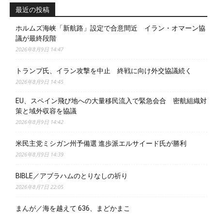
最近の投稿
ホルムズ海峡「新航路」設定で合意間近 イラン・オマーン協
議が最終段階
2026年8月9日 14:47
トランプ氏、イラン攻撃を中止 終戦に向け外交協議続く
2026年8月9日 14:45
EU、スペイン飛び地への大量移民流入で緊急会合 密航組織対
策と域外収容を協議
2026年8月9日 14:42
米民主党ミシガン州予備選 進歩派エルサイード氏が勝利
2026年8月9日 14:39
BIBLE／アブラハムのとりなしの祈り
2026年8月7日 22:05
まんが／海を越えて 636、まどかまこ