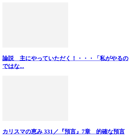
論説 主にやっていただく！・・・「私がやるの
ではな...
カリスマの恵み 331／『預言』7章 的確な預言