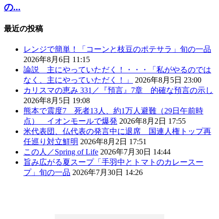
の...
最近の投稿
レンジで簡単！「コーンと枝豆のポテサラ」旬の一品
2026年8月6日 11:15
論説 主にやっていただく！・・・「私がやるのでは
なく、主にやっていただく！」
2026年8月5日 23:00
カリスマの恵み 331／『預言』7章 的確な預言の示し
2026年8月5日 19:08
熊本で震度7 死者13人、約1万人避難（29日午前時
点） イオンモールで爆発
2026年8月2日 17:55
米代表団、仏代表の発言中に退席 国連人権トップ再
任巡り対立鮮明
2026年8月2日 17:51
この人／Spring of Life
2026年7月30日 14:44
旨み広がる夏スープ「手羽中とトマトのカレースー
プ」旬の一品
2026年7月30日 14:26