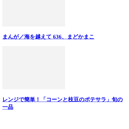
まんが／海を越えて 636、まどかまこ
レンジで簡単！「コーンと枝豆のポテサラ」旬の
一品