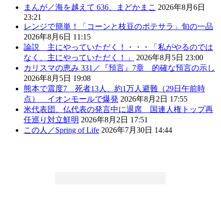
まんが／海を越えて 636、まどかまこ
2026年8月6日
23:21
レンジで簡単！「コーンと枝豆のポテサラ」旬の一品
2026年8月6日 11:15
論説 主にやっていただく！・・・「私がやるのでは
なく、主にやっていただく！」
2026年8月5日 23:00
カリスマの恵み 331／『預言』7章 的確な預言の示し
2026年8月5日 19:08
熊本で震度7 死者13人、約1万人避難（29日午前時
点） イオンモールで爆発
2026年8月2日 17:55
米代表団、仏代表の発言中に退席 国連人権トップ再
任巡り対立鮮明
2026年8月2日 17:51
この人／Spring of Life
2026年7月30日 14:44