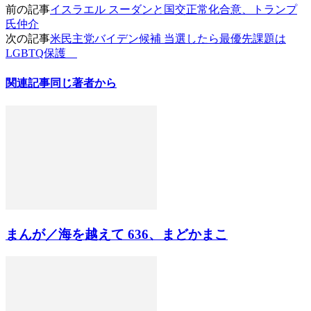
前の記事
イスラエル スーダンと国交正常化合意、トランプ
氏仲介
次の記事
米民主党バイデン候補 当選したら最優先課題は
LGBTQ保護
関連記事
同じ著者から
まんが／海を越えて 636、まどかまこ