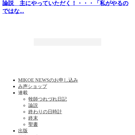
論説 主にやっていただく！・・・「私がやるの
ではな...
MIKOE NEWSのお申し込み
み声ショップ
連載
牧師つれづれ日記
論説
終わりの日時計
終末
聖書
出版