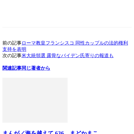
前の記事
ローマ教皇フランシスコ 同性カップルの法的権利
支持を表明
次の記事
米大統領選 露骨なバイデン氏寄りの報道も
関連記事
同じ著者から
まんが／海を越えて 636、まどかまこ