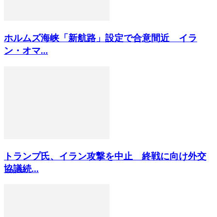
ホルムズ海峡「新航路」設定で合意間近 イラ
ン・オマ...
トランプ氏、イラン攻撃を中止 終戦に向け外交
協議続...