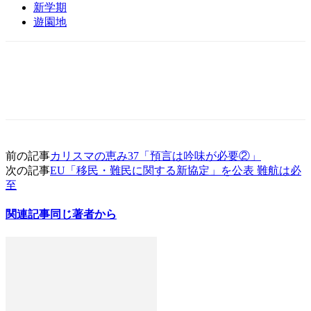
新学期
遊園地
前の記事
カリスマの恵み37「預言は吟味が必要②」
次の記事
EU「移民・難民に関する新協定」を公表 難航は必
至
関連記事
同じ著者から