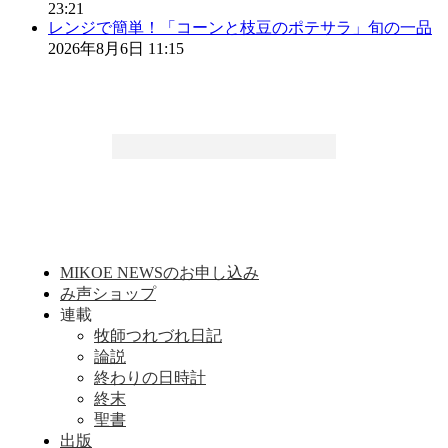
23:21
レンジで簡単！「コーンと枝豆のポテサラ」旬の一品
2026年8月6日 11:15
MIKOE NEWSのお申し込み
み声ショップ
連載
牧師つれづれ日記
論説
終わりの日時計
終末
聖書
出版