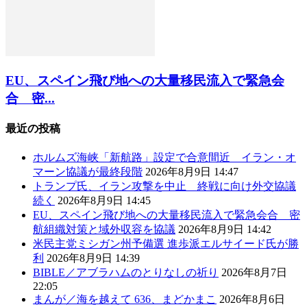
EU、スペイン飛び地への大量移民流入で緊急会
合 密...
最近の投稿
ホルムズ海峡「新航路」設定で合意間近 イラン・オ
マーン協議が最終段階
2026年8月9日 14:47
トランプ氏、イラン攻撃を中止 終戦に向け外交協議
続く
2026年8月9日 14:45
EU、スペイン飛び地への大量移民流入で緊急会合 密
航組織対策と域外収容を協議
2026年8月9日 14:42
米民主党ミシガン州予備選 進歩派エルサイード氏が勝
利
2026年8月9日 14:39
BIBLE／アブラハムのとりなしの祈り
2026年8月7日
22:05
まんが／海を越えて 636、まどかまこ
2026年8月6日