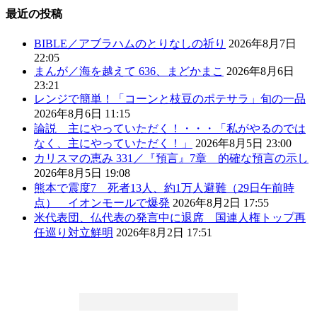
最近の投稿
BIBLE／アブラハムのとりなしの祈り
2026年8月7日
22:05
まんが／海を越えて 636、まどかまこ
2026年8月6日
23:21
レンジで簡単！「コーンと枝豆のポテサラ」旬の一品
2026年8月6日 11:15
論説 主にやっていただく！・・・「私がやるのでは
なく、主にやっていただく！」
2026年8月5日 23:00
カリスマの恵み 331／『預言』7章 的確な預言の示し
2026年8月5日 19:08
熊本で震度7 死者13人、約1万人避難（29日午前時
点） イオンモールで爆発
2026年8月2日 17:55
米代表団、仏代表の発言中に退席 国連人権トップ再
任巡り対立鮮明
2026年8月2日 17:51