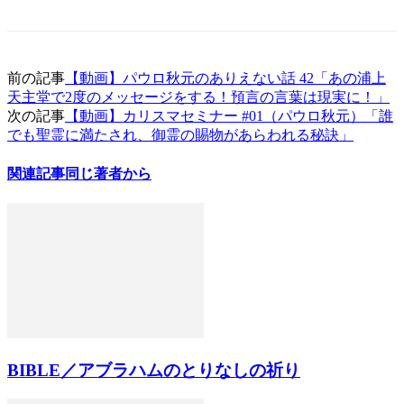
前の記事
【動画】パウロ秋元のありえない話 42「あの浦上
天主堂で2度のメッセージをする！預言の言葉は現実に！」
次の記事
【動画】カリスマセミナー #01（パウロ秋元）「誰
でも聖霊に満たされ、御霊の賜物があらわれる秘訣」
関連記事
同じ著者から
BIBLE／アブラハムのとりなしの祈り