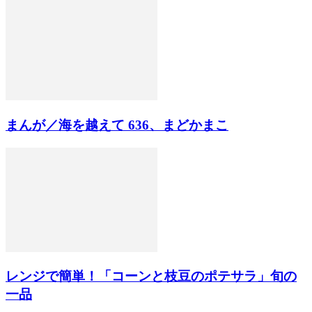
まんが／海を越えて 636、まどかまこ
レンジで簡単！「コーンと枝豆のポテサラ」旬の
一品