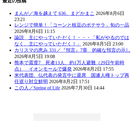
最近の投稿
まんが／海を越えて 636、まどかまこ
2026年8月6日
23:21
レンジで簡単！「コーンと枝豆のポテサラ」旬の一品
2026年8月6日 11:15
論説 主にやっていただく！・・・「私がやるのでは
なく、主にやっていただく！」
2026年8月5日 23:00
カリスマの恵み 331／『預言』7章 的確な預言の示し
2026年8月5日 19:08
熊本で震度7 死者13人、約1万人避難（29日午前時
点） イオンモールで爆発
2026年8月2日 17:55
米代表団、仏代表の発言中に退席 国連人権トップ再
任巡り対立鮮明
2026年8月2日 17:51
この人／Spring of Life
2026年7月30日 14:44