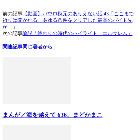
前の記事
【動画】パウロ秋元のありえない話 43「ここまで
祈りは聞かれる！あゆる条件をクリアした最高のバイト先
が！」
次の記事
論説「終わりの時代のハイライト、エルサレム」
関連記事
同じ著者から
まんが／海を越えて 636、まどかまこ