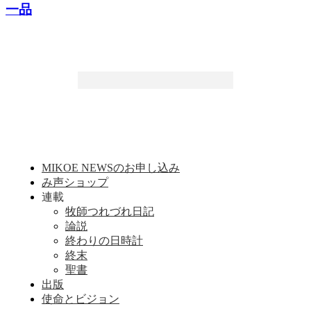
一品
MIKOE NEWSのお申し込み
み声ショップ
連載
牧師つれづれ日記
論説
終わりの日時計
終末
聖書
出版
使命とビジョン