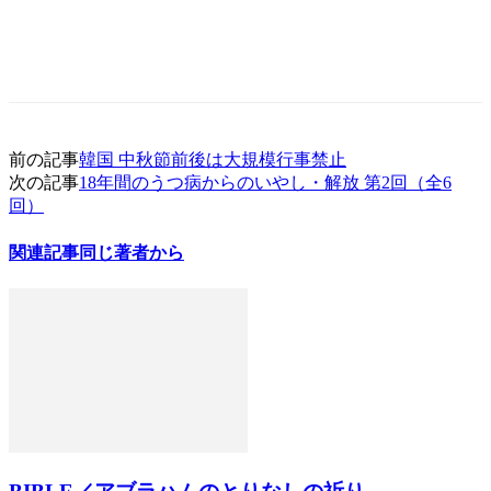
前の記事
韓国 中秋節前後は大規模行事禁止
次の記事
18年間のうつ病からのいやし・解放 第2回（全6
回）
関連記事
同じ著者から