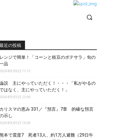
最近の投稿
レンジで簡単！「コーンと枝豆のポテサラ」旬の
一品
2026年8月6日 11:15
論説 主にやっていただく！・・・「私がやるの
ではなく、主にやっていただく！」
2026年8月5日 23:00
カリスマの恵み 331／『預言』7章 的確な預言
の示し
2026年8月5日 19:08
熊本で震度7 死者13人、約1万人避難（29日午