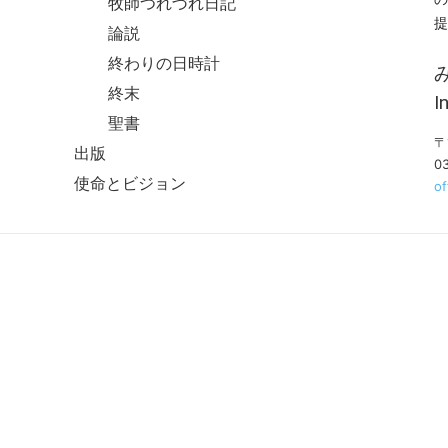
牧師つれづれ日記
提
論説
終わりの日時計
終末
I
聖書
〒
出版
0
使命とビジョン
o