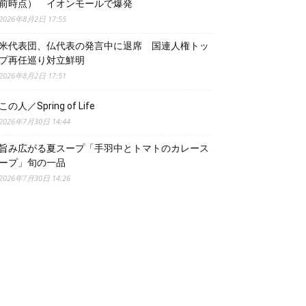
前時点） イオンモールで爆発
2026年8月2日 17:55
米代表団、仏代表の発言中に退席 国連人権トッ
プ再任巡り対立鮮明
2026年8月2日 17:51
この人／Spring of Life
2026年7月30日 14:44
旨み広がる夏スープ「手羽中とトマトのカレース
ープ」旬の一品
2026年7月30日 14:26