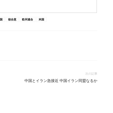
国
核合意
欧州連合
米国
次の記事
中国とイラン急接近 中国イラン同盟なるか