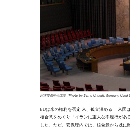
国連安保理会議場（Photo by Bernd Untiedt, Germany Used by
EUは米の権利を否定 米、孤立深める 米国は
核合意をめぐり「イランに重大な不履行があ
した。ただ、安保理内では、核合意から既に