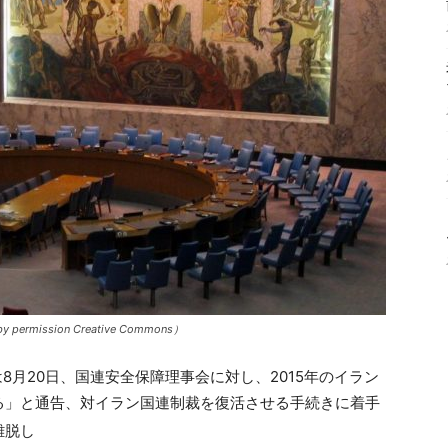
 permission Creative Commons）
8月20日、国連安全保障理事会に対し、2015年のイラン
る」と通告、対イラン国連制裁を復活させる手続きに着手
離脱し