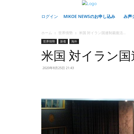
ログイン
MIKOE NEWSのお申し込み
み声
ホーム
世界情勢
米国 対イラン国連制裁復活...
世界情勢
新着
海外
米国 対イラン
2020年8月25日 21:43