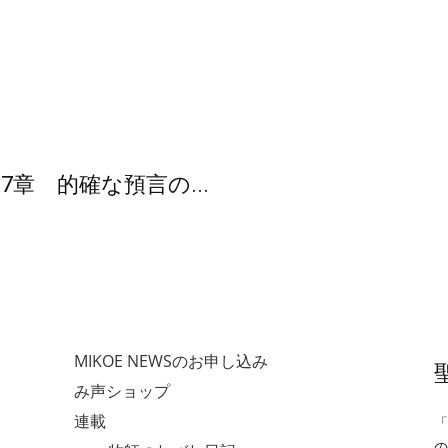
7章 的確な預言の...
MIKOE NEWSのお申し込み
み声ショップ
連載
「
の