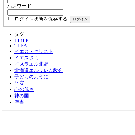
パスワード
ログイン状態を保存する
タグ
BIBLE
TLEA
イエス・キリスト
イエスさま
イスラエル北野
北海道エルサレム教会
子どものように
平安
心の低さ
神の国
聖書