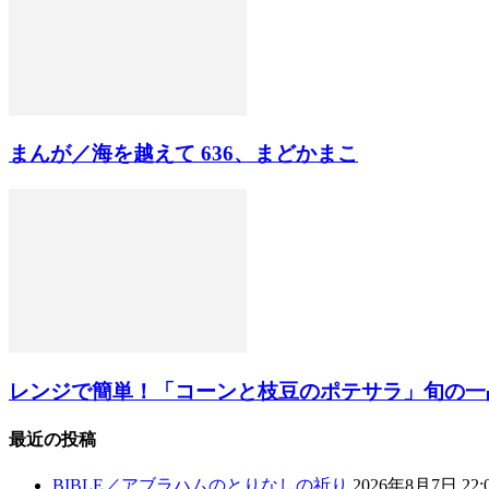
まんが／海を越えて 636、まどかまこ
レンジで簡単！「コーンと枝豆のポテサラ」旬の一
最近の投稿
BIBLE／アブラハムのとりなしの祈り
2026年8月7日 22: