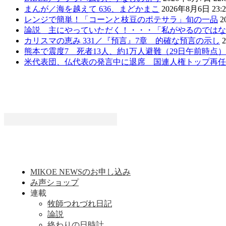
まんが／海を越えて 636、まどかまこ
2026年8月6日 23:2
レンジで簡単！「コーンと枝豆のポテサラ」旬の一品
2
論説 主にやっていただく！・・・「私がやるのではな
カリスマの恵み 331／『預言』7章 的確な預言の示し
熊本で震度7 死者13人、約1万人避難（29日午前時点
米代表団、仏代表の発言中に退席 国連人権トップ再任
MIKOE NEWSのお申し込み
み声ショップ
連載
牧師つれづれ日記
論説
終わりの日時計