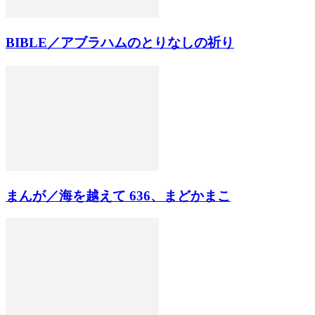
BIBLE／アブラハムのとりなしの祈り
まんが／海を越えて 636、まどかまこ