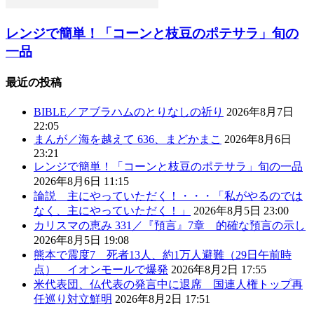
レンジで簡単！「コーンと枝豆のポテサラ」旬の
一品
最近の投稿
BIBLE／アブラハムのとりなしの祈り
2026年8月7日
22:05
まんが／海を越えて 636、まどかまこ
2026年8月6日
23:21
レンジで簡単！「コーンと枝豆のポテサラ」旬の一品
2026年8月6日 11:15
論説 主にやっていただく！・・・「私がやるのでは
なく、主にやっていただく！」
2026年8月5日 23:00
カリスマの恵み 331／『預言』7章 的確な預言の示し
2026年8月5日 19:08
熊本で震度7 死者13人、約1万人避難（29日午前時
点） イオンモールで爆発
2026年8月2日 17:55
米代表団、仏代表の発言中に退席 国連人権トップ再
任巡り対立鮮明
2026年8月2日 17:51