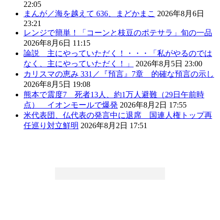
22:05
まんが／海を越えて 636、まどかまこ
2026年8月6日
23:21
レンジで簡単！「コーンと枝豆のポテサラ」旬の一品
2026年8月6日 11:15
論説 主にやっていただく！・・・「私がやるのでは
なく、主にやっていただく！」
2026年8月5日 23:00
カリスマの恵み 331／『預言』7章 的確な預言の示し
2026年8月5日 19:08
熊本で震度7 死者13人、約1万人避難（29日午前時
点） イオンモールで爆発
2026年8月2日 17:55
米代表団、仏代表の発言中に退席 国連人権トップ再
任巡り対立鮮明
2026年8月2日 17:51