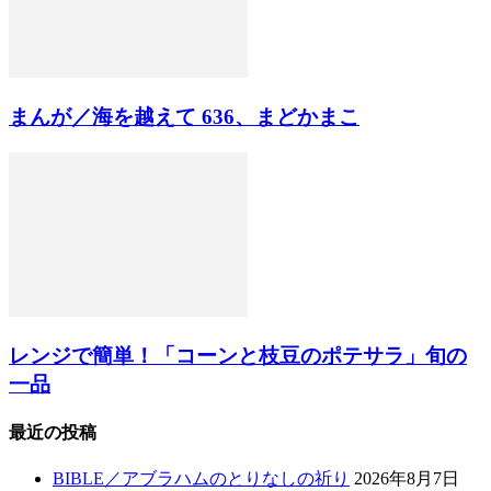
まんが／海を越えて 636、まどかまこ
レンジで簡単！「コーンと枝豆のポテサラ」旬の
一品
最近の投稿
BIBLE／アブラハムのとりなしの祈り
2026年8月7日