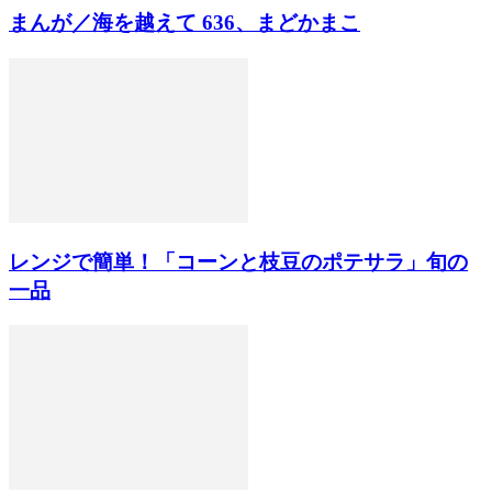
まんが／海を越えて 636、まどかまこ
レンジで簡単！「コーンと枝豆のポテサラ」旬の
一品