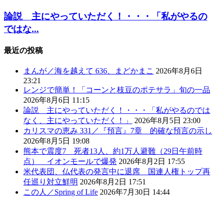
論説 主にやっていただく！・・・「私がやるの
ではな...
最近の投稿
まんが／海を越えて 636、まどかまこ
2026年8月6日
23:21
レンジで簡単！「コーンと枝豆のポテサラ」旬の一品
2026年8月6日 11:15
論説 主にやっていただく！・・・「私がやるのでは
なく、主にやっていただく！」
2026年8月5日 23:00
カリスマの恵み 331／『預言』7章 的確な預言の示し
2026年8月5日 19:08
熊本で震度7 死者13人、約1万人避難（29日午前時
点） イオンモールで爆発
2026年8月2日 17:55
米代表団、仏代表の発言中に退席 国連人権トップ再
任巡り対立鮮明
2026年8月2日 17:51
この人／Spring of Life
2026年7月30日 14:44