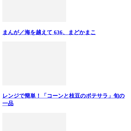
まんが／海を越えて 636、まどかまこ
レンジで簡単！「コーンと枝豆のポテサラ」旬の
一品