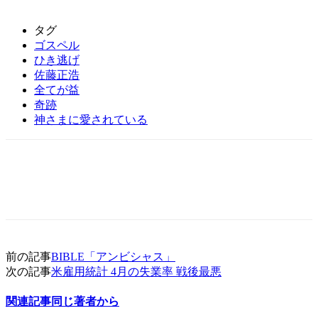
タグ
ゴスペル
ひき逃げ
佐藤正浩
全てが益
奇跡
神さまに愛されている
前の記事
BIBLE「アンビシャス」
次の記事
米雇用統計 4月の失業率 戦後最悪
関連記事
同じ著者から