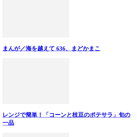
まんが／海を越えて 636、まどかまこ
レンジで簡単！「コーンと枝豆のポテサラ」旬の
一品