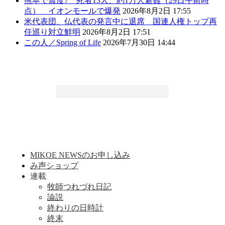
熊本で震度7 死者13人、約1万人避難（29日午前時
点） イオンモールで爆発
2026年8月2日 17:55
米代表団、仏代表の発言中に退席 国連人権トップ再
任巡り対立鮮明
2026年8月2日 17:51
この人／Spring of Life
2026年7月30日 14:44
MIKOE NEWSのお申し込み
み声ショップ
連載
牧師つれづれ日記
論説
終わりの日時計
終末