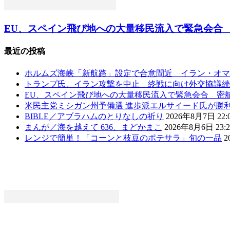
EU、スペイン飛び地への大量移民流入で緊急会合 密
最近の投稿
ホルムズ海峡「新航路」設定で合意間近 イラン・オマ
トランプ氏、イラン攻撃を中止 終戦に向け外交協議続
EU、スペイン飛び地への大量移民流入で緊急会合 密
米民主党ミシガン州予備選 進歩派エルサイード氏が勝
BIBLE／アブラハムのとりなしの祈り
2026年8月7日 22:
まんが／海を越えて 636、まどかまこ
2026年8月6日 23:2
レンジで簡単！「コーンと枝豆のポテサラ」旬の一品
2