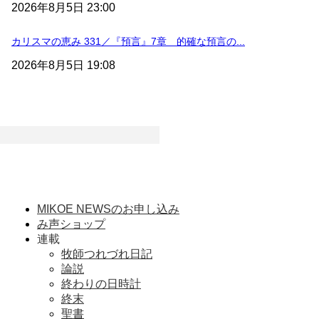
2026年8月5日 23:00
カリスマの恵み 331／『預言』7章 的確な預言の...
2026年8月5日 19:08
MIKOE NEWSのお申し込み
み声ショップ
連載
牧師つれづれ日記
論説
終わりの日時計
終末
聖書