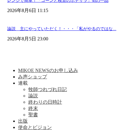
レンジで簡単！「コーンと枝豆のポテサラ」旬の一品
2026年8月6日 11:15
論説 主にやっていただく！・・・「私がやるのではな...
2026年8月5日 23:00
MIKOE NEWSのお申し込み
み声ショップ
連載
牧師つれづれ日記
論説
終わりの日時計
終末
聖書
出版
使命とビジョン