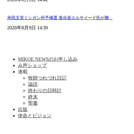
米民主党ミシガン州予備選 進歩派エルサイード氏が勝...
2026年8月9日 14:39
MIKOE NEWSのお申し込み
み声ショップ
連載
牧師つれづれ日記
論説
終わりの日時計
終末
聖書
出版
使命とビジョン