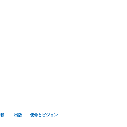
み声ショップ
連載
出版
使命とビジョン
連載
出版
使命とビジョン