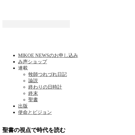
MIKOE NEWSのお申し込み
み声ショップ
連載
牧師つれづれ日記
論説
終わりの日時計
終末
聖書
出版
使命とビジョン
聖書の視点で時代を読む