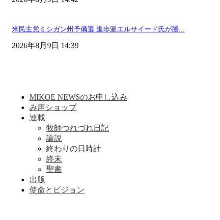
米民主党ミシガン州予備選 進歩派エルサイード氏が勝...
2026年8月9日 14:39
MIKOE NEWSのお申し込み
み声ショップ
連載
牧師つれづれ日記
論説
終わりの日時計
終末
聖書
出版
使命とビジョン