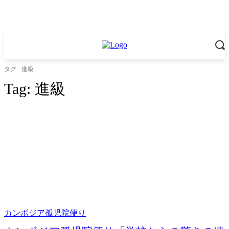
タグ
進級
Tag:
進級
カンボジア孤児院便り