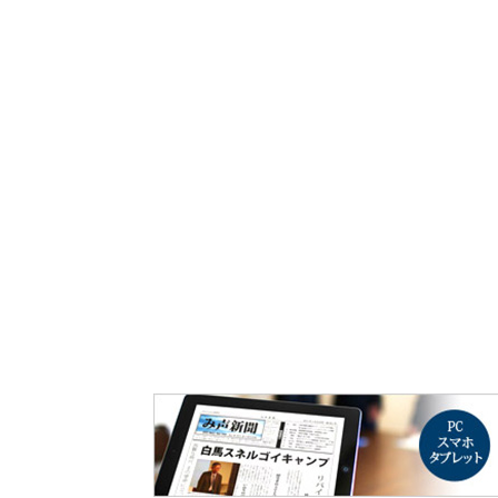
み声ショップ
連載
出版
使命とビジョン