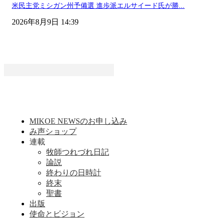
米民主党ミシガン州予備選 進歩派エルサイード氏が勝...
2026年8月9日 14:39
MIKOE NEWSのお申し込み
み声ショップ
連載
牧師つれづれ日記
論説
終わりの日時計
終末
聖書
出版
使命とビジョン