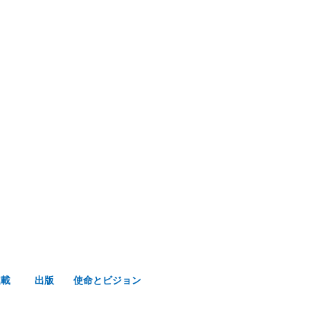
み声ショップ
連載
出版
使命とビジョン
連載
出版
使命とビジョン