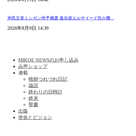
米民主党ミシガン州予備選 進歩派エルサイード氏が勝...
2026年8月9日 14:39
MIKOE NEWSのお申し込み
み声ショップ
連載
牧師つれづれ日記
論説
終わりの日時計
終末
聖書
出版
使命とビジョン