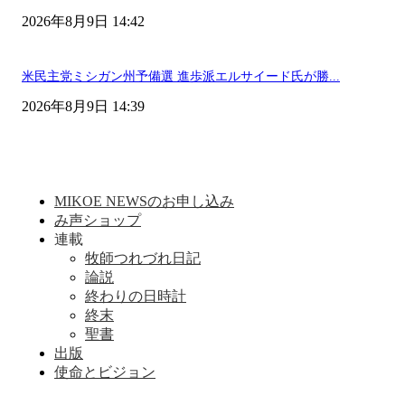
2026年8月9日 14:42
米民主党ミシガン州予備選 進歩派エルサイード氏が勝...
2026年8月9日 14:39
MIKOE NEWSのお申し込み
み声ショップ
連載
牧師つれづれ日記
論説
終わりの日時計
終末
聖書
出版
使命とビジョン