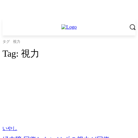
タグ
視力
Tag:
視力
いやし