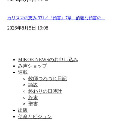
カリスマの恵み 331／『預言』7章 的確な預言の...
2026年8月5日 19:08
MIKOE NEWSのお申し込み
み声ショップ
連載
牧師つれづれ日記
論説
終わりの日時計
終末
聖書
出版
使命とビジョン