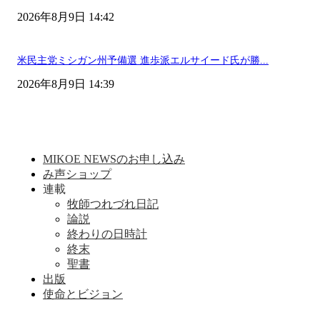
2026年8月9日 14:42
米民主党ミシガン州予備選 進歩派エルサイード氏が勝...
2026年8月9日 14:39
MIKOE NEWSのお申し込み
み声ショップ
連載
牧師つれづれ日記
論説
終わりの日時計
終末
聖書
出版
使命とビジョン