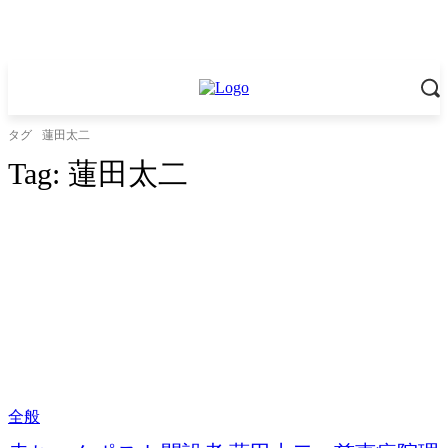
タグ
蓮田太二
Tag:
蓮田太二
全般