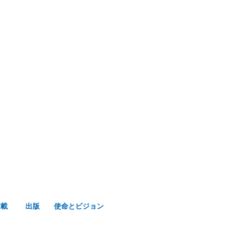
み声ショップ
連載
出版
使命とビジョン
連載
出版
使命とビジョン