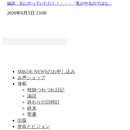
論説 主にやっていただく！・・・「私がやるのではな...
2026年8月5日 23:00
MIKOE NEWSのお申し込み
み声ショップ
連載
牧師つれづれ日記
論説
終わりの日時計
終末
聖書
出版
使命とビジョン