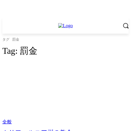
タグ
罰金
Tag:
罰金
全般