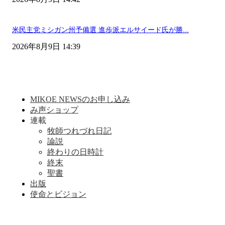
米民主党ミシガン州予備選 進歩派エルサイード氏が勝...
2026年8月9日 14:39
MIKOE NEWSのお申し込み
み声ショップ
連載
牧師つれづれ日記
論説
終わりの日時計
終末
聖書
出版
使命とビジョン