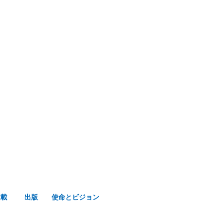
み声ショップ
連載
出版
使命とビジョン
連載
出版
使命とビジョン