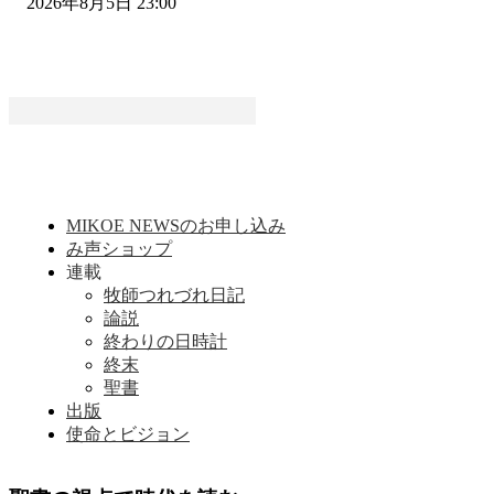
2026年8月5日 23:00
MIKOE NEWSのお申し込み
み声ショップ
連載
牧師つれづれ日記
論説
終わりの日時計
終末
聖書
出版
使命とビジョン