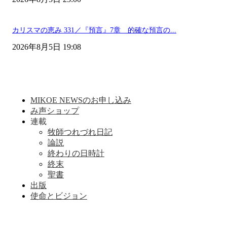
カリスマの恵み 331／『預言』7章 的確な預言の...
2026年8月5日 19:08
MIKOE NEWSのお申し込み
み声ショップ
連載
牧師つれづれ日記
論説
終わりの日時計
終末
聖書
出版
使命とビジョン