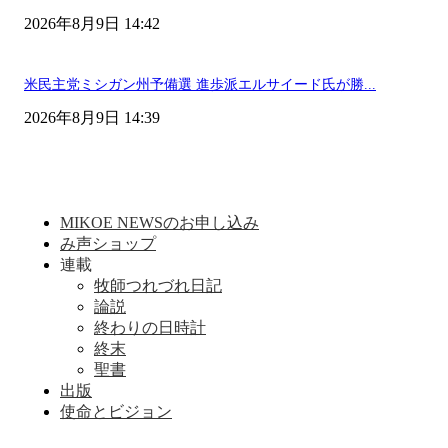
2026年8月9日 14:42
米民主党ミシガン州予備選 進歩派エルサイード氏が勝...
2026年8月9日 14:39
MIKOE NEWSのお申し込み
み声ショップ
連載
牧師つれづれ日記
論説
終わりの日時計
終末
聖書
出版
使命とビジョン