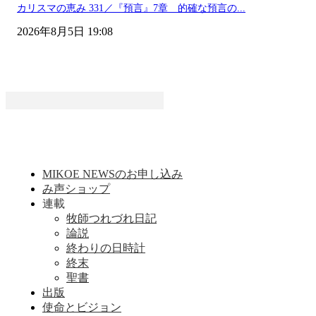
カリスマの恵み 331／『預言』7章 的確な預言の...
2026年8月5日 19:08
MIKOE NEWSのお申し込み
み声ショップ
連載
牧師つれづれ日記
論説
終わりの日時計
終末
聖書
出版
使命とビジョン