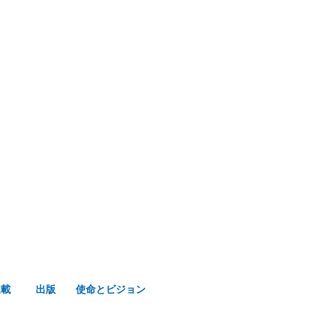
み声ショップ
連載
出版
使命とビジョン
連載
出版
使命とビジョン