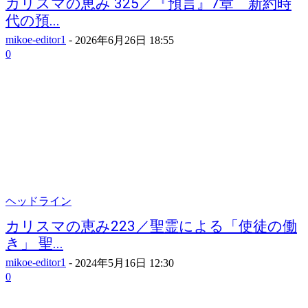
カリスマの恵み 325／『預言』7章 新約時
代の預...
mikoe-editor1
-
2026年6月26日 18:55
0
ヘッドライン
カリスマの恵み223／聖霊による「使徒の働
き」 聖...
mikoe-editor1
-
2024年5月16日 12:30
0