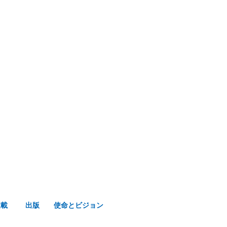
み声ショップ
連載
出版
使命とビジョン
連載
出版
使命とビジョン