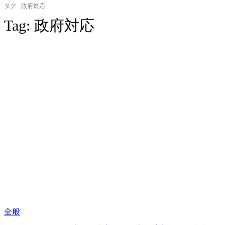
タグ
政府対応
Tag:
政府対応
全般