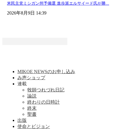
米民主党ミシガン州予備選 進歩派エルサイード氏が勝...
2026年8月9日 14:39
MIKOE NEWSのお申し込み
み声ショップ
連載
牧師つれづれ日記
論説
終わりの日時計
終末
聖書
出版
使命とビジョン