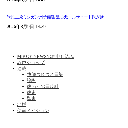
米民主党ミシガン州予備選 進歩派エルサイード氏が勝...
2026年8月9日 14:39
MIKOE NEWSのお申し込み
み声ショップ
連載
牧師つれづれ日記
論説
終わりの日時計
終末
聖書
出版
使命とビジョン