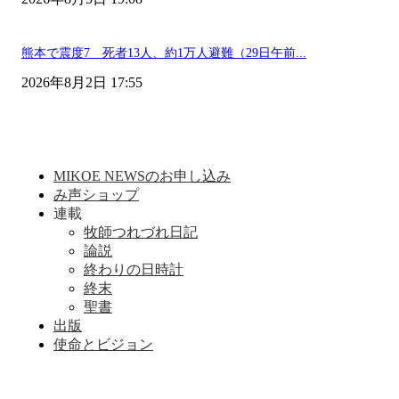
熊本で震度7 死者13人、約1万人避難（29日午前...
2026年8月2日 17:55
MIKOE NEWSのお申し込み
み声ショップ
連載
牧師つれづれ日記
論説
終わりの日時計
終末
聖書
出版
使命とビジョン