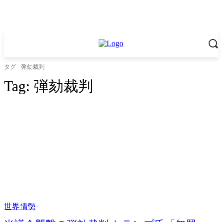
タグ
弾劾裁判
Tag:
弾劾裁判
世界情勢