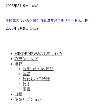
2026年8月9日 14:42
米民主党ミシガン州予備選 進歩派エルサイード氏が勝...
2026年8月9日 14:39
MIKOE NEWSのお申し込み
み声ショップ
連載
牧師つれづれ日記
論説
終わりの日時計
終末
聖書
出版
使命とビジョン