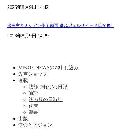
2026年8月9日 14:42
米民主党ミシガン州予備選 進歩派エルサイード氏が勝...
2026年8月9日 14:39
MIKOE NEWSのお申し込み
み声ショップ
連載
牧師つれづれ日記
論説
終わりの日時計
終末
聖書
出版
使命とビジョン