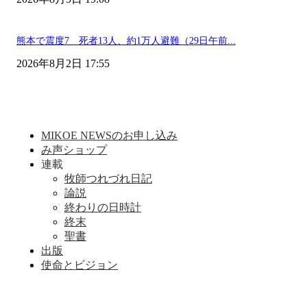
熊本で震度7 死者13人、約1万人避難（29日午前...
2026年8月2日 17:55
MIKOE NEWSのお申し込み
み声ショップ
連載
牧師つれづれ日記
論説
終わりの日時計
終末
聖書
出版
使命とビジョン